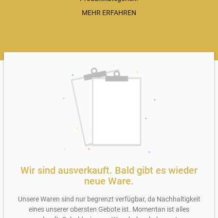
Bei von-bis Preisen (z.B. 10,00-15,00 €) wird nach Kilo
MEHR ERFAHREN
abgerechnet und die tatsächliche Größe kann variieren,
da es ein natürliches Produkt ist. Bei der Übergabe wird
gewogen und der Preis festgelegt.
Alle Preise inkl. MwSt., mehr Informationen zu den
Versandkosten im Abschnitt
Lieferung & Zahlung
auf
dieser Seite
Wir sind ausverkauft. Bald gibt es wieder
neue Ware.
Unsere Waren sind nur begrenzt verfügbar, da Nachhaltigkeit
eines unserer obersten Gebote ist. Momentan ist alles