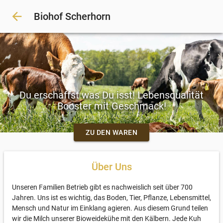
arrow_back
Biohof Scherhorn
Du erschaffst was Du isst! Lebensqualität
Booster mit Geschmack!
ZU DEN WAREN
Über Uns
Unseren Familien Betrieb gibt es nachweislich seit über 700
Jahren. Uns ist es wichtig, das Boden, Tier, Pflanze, Lebensmittel,
Mensch und Natur im Einklang agieren. Aus diesem Grund teilen
wir die Milch unserer Bioweidekühe mit den Kälbern. Jede Kuh