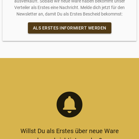
ausverkauft. Sobald wir neue Ware haben bekommt unser
Verteiler als Erstes eine Nachricht. Melde dich jetzt für den
Newsletter an, damit Du als Erstes Bescheid bekommst:
ALS ERSTES INFORMIERT WERDEN
circle_notifications
Willst Du als Erstes über neue Ware