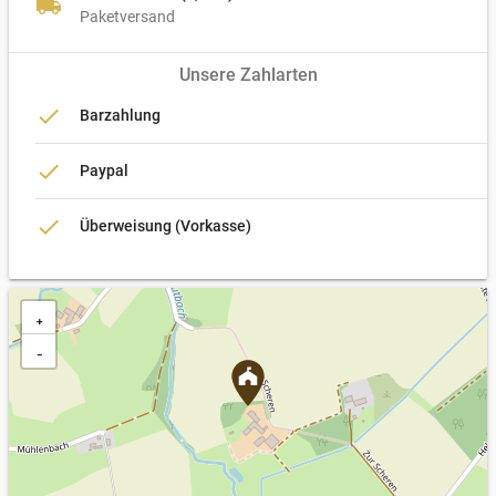
local_shipping
Paketversand
Unsere Zahlarten
done
Barzahlung
done
Paypal
done
Überweisung (Vorkasse)
+
−