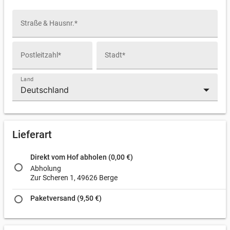
Straße & Hausnr.*
Postleitzahl*
Stadt*
Land
arrow_drop_down
Lieferart
Direkt vom Hof abholen (0,00 €)
Abholung
Zur Scheren 1, 49626 Berge
Paketversand (9,50 €)