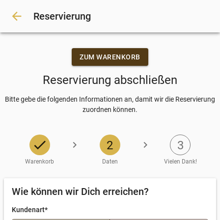
arrow_back
Reservierung
ZUM WARENKORB
Reservierung abschließen
Bitte gebe die folgenden Informationen an, damit wir die Reservierung
zuordnen können.
check
2
3
chevron_right
chevron_right
Warenkorb
Daten
Vielen Dank!
Eingeben
Wie können wir Dich erreichen?
Kundenart*