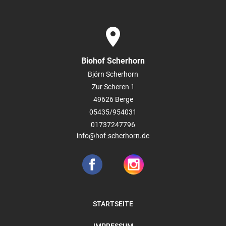
place
Biohof Scherhorn
Björn Scherhorn
Zur Scheren 1
49626
Berge
05435/954031
01737247796
info@hof-scherhorn.de
STARTSEITE