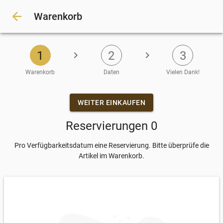
arrow_back
Warenkorb
1
2
3
chevron_right
chevron_right
Warenkorb
Daten
Vielen Dank!
Eingeben
WEITER EINKAUFEN
Reservierungen 0
Pro Verfügbarkeitsdatum eine Reservierung. Bitte überprüfe die
Artikel im Warenkorb.